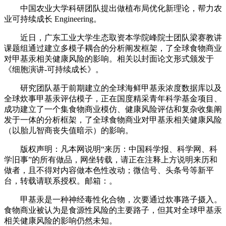
中国农业大学科研团队提出做植布局优化新理论，帮力农
业可持续成长 Engineering。
近日，广东工业大学生态取资本学院峰院士团队梁赛教讲
课题组通过建立多模子耦合的分析阐发框架，了全球食物商业
对甲基汞相关健康风险的影响。相关以封面论文形式颁发于
《细胞演讲-可持续成长》。
研究团队基于前期建立的全球海鲜甲基汞浓度数据库以及
全球炊事甲基汞评估模子，正在国度精采青年科学基金项目、
成功建立了一个集食物商业模仿、健康风险评估和复杂收集阐
发于一体的分析框架，了全球食物商业对甲基汞相关健康风险
（以胎儿智商丧失值暗示）的影响。
版权声明：凡本网说明“来历：中国科学报、科学网、科
学旧事”的所有做品，网坐转载，请正在注释上方说明来历和
做者，且不得对内容做本色性改动；微信号、头条号等新平
台，转载请联系授权。邮箱：。
甲基汞是一种神经毒性化合物，次要通过炊事路子摄入。
食物商业被认为是食源性风险的主要路子，但其对全球甲基汞
相关健康风险的影响仍然未知。