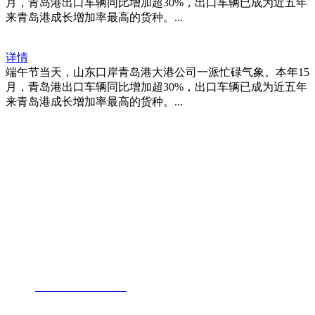
月，青岛港出口车辆同比增加超30%，出口车辆已成为近五年
来青岛港成长增加率最高的货种。...
详情
端午节当天，山东口岸青岛港大港公司一派忙碌气象。本年15
月，青岛港出口车辆同比增加超30%，出口车辆已成为近五年
来青岛港成长增加率最高的货种。...
福建j9.com官方网站进出口贸易有限
公司
地址：福建省福州市仓山区仓山科技园金浦路6号福尔生物产业生态园
邮编：350000
电话：
+86-0591-88206612