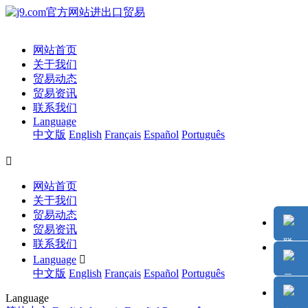
网站首页
关于我们
贸易动态
贸易资讯
联系我们
Language
中文版
English
Français
Español
Português

网站首页
关于我们
贸易动态
贸易资讯
联系我们
Language

中文版
English
Français
Español
Português
Language