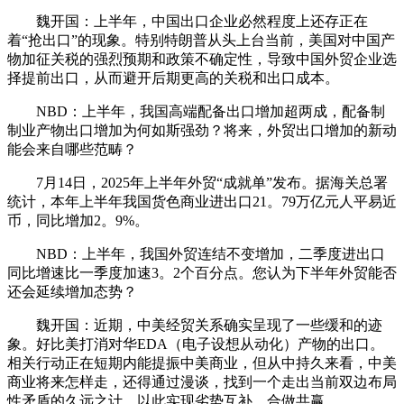
魏开国：上半年，中国出口企业必然程度上还存正在
着“抢出口”的现象。特别特朗普从头上台当前，美国对中国产
物加征关税的强烈预期和政策不确定性，导致中国外贸企业选
择提前出口，从而避开后期更高的关税和出口成本。
NBD：上半年，我国高端配备出口增加超两成，配备制
制业产物出口增加为何如斯强劲？将来，外贸出口增加的新动
能会来自哪些范畴？
7月14日，2025年上半年外贸“成就单”发布。据海关总署
统计，本年上半年我国货色商业进出口21。79万亿元人平易近
币，同比增加2。9%。
NBD：上半年，我国外贸连结不变增加，二季度进出口
同比增速比一季度加速3。2个百分点。您认为下半年外贸能否
还会延续增加态势？
魏开国：近期，中美经贸关系确实呈现了一些缓和的迹
象。好比美打消对华EDA（电子设想从动化）产物的出口。
相关行动正在短期内能提振中美商业，但从中持久来看，中美
商业将来怎样走，还得通过漫谈，找到一个走出当前双边布局
性矛盾的久远之计，以此实现劣势互补、合做共赢。