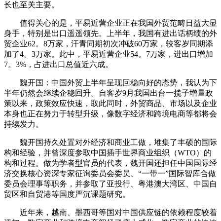
长也至关主要。
值得关心的是，平易近营企业正在我国外贸范畴日益大显
身手，特别是出口遥遥领先。上半年，我国有进出话柄绩的外
贸企业62。8万家，汗青同期初次冲破60万家，较客岁同期添
加了4。3万家。此中，平易近营企业54。7万家，进出口增加
7。3%，占进出口总值近六成。
魏开国：中国外贸上半年呈现回稳向好的态势，我认为下
半年仍然会继续企稳回升。自客岁9月我国出台一揽子增量政
策以来，政策效应快速，取此同时，外贸商品、市场以及企业
本身也正在努力于转型升级，像数字经济和跨境电商等都将会
持续发力。
魏开国持久处置对外经济和商业工做，堆集了丰硕的国际
构和经验，并曾深度参取中国插手世界商业组织（WTO）的
构和过程。做为学者型官员的代表，魏开国还担任中国国际经
济交换核心资深专家征询委员会委员、“一带一”国际智库合做
委员会理事等职务，并参取了亚投行、粤港澳大湾区、中国自
贸区和自贸港等国度严沉课题研究。
近年来，越南、墨西哥等国对中国供应链的依赖程度较着