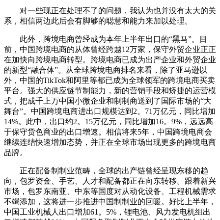
对一些现正在处理不了的问题，我认为也并没有太大的关
系，相信两边此后会有脚够的聪慧和能力来加以处理。
此外，跨境电商曾经成为本年上半年出口的“黑马”。目
前，中国跨境电商的从体曾经跨越12万家，保守外贸企业正正
在加快向跨境电商转型。跨境电商已成为出产企业和外贸企业
的新型“融合体”。从全球跨境电商排名来看，除了亚马逊以
外，中国的TikTok和阿里等都已成为全球领军的跨境电商买卖
平台。强大的供应链节制能力，新的营销手段和矫捷的运营模
式，把成千上万中国小微企业和制制商送到了国际市场的“大
舞台”。中国跨境电商进出口规模达到2。71万亿元，同比增加
14%。此中，出口约2。15万亿元，同比增加16。9%，远远高
于保守货色商业的出口增速。相信将来5年，中国跨境电商会
继续连结快速增加态势，并正在全球市场出现更多的跨境电商
品牌。
正在配备制制业范畴，全球的出产链曾经呈现东移的趋
向，包罗资金、手艺、人才和配备都正在向东转移。跟着新兴
市场，包罗东南亚、中东等国度对从动化设备、工程机械需求
不竭添加，这将进一步推进中国制制业的回暖。好比上半年，
中国工业机械人出口增加61。5%，锂电池、风力发电机组出