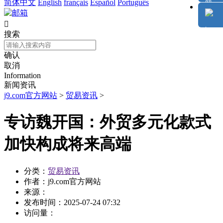
简体中文
English
français
Español
Português

搜索
确认
取消
Information
新闻资讯
j9.com官方网站
>
贸易资讯
>
专访魏开国：外贸多元化款式
加快构成将来高端
分类：
贸易资讯
作者：
j9.com官方网站
来源：
发布时间：
2025-07-24 07:32
访问量：