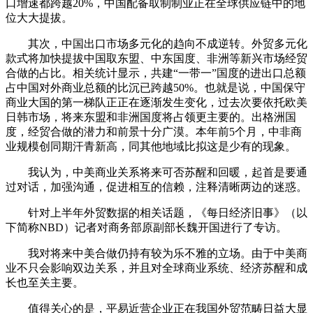
口增速都跨越20%，中国配备取制制业正在全球供应链中的地
位大大提拔。
其次，中国出口市场多元化的趋向不成逆转。外贸多元化
款式将加快提拔中国取东盟、中东国度、非洲等新兴市场经贸
合做的占比。相关统计显示，共建“一带一”国度的进出口总额
占中国对外商业总额的比沉已跨越50%。也就是说，中国保守
商业大国的第一梯队正正在逐渐发生变化，过去次要依托欧美
日韩市场，将来东盟和非洲国度将占领更主要的。出格洲国
度，经贸合做的潜力和前景十分广漠。本年前5个月，中非商
业规模创同期汗青新高，同其他地域比拟这是少有的现象。
我认为，中美商业关系将来可否苏醒和回暖，起首是要通
过对话，加强沟通，促进相互的信赖，注释清晰两边的迷惑。
针对上半年外贸数据的相关话题，《每日经济旧事》（以
下简称NBD）记者对商务部原副部长魏开国进行了专访。
我对将来中美合做仍持有较为乐不雅的立场。由于中美商
业不只会影响双边关系，并且对全球商业系统、经济苏醒和成
长也至关主要。
值得关心的是，平易近营企业正在我国外贸范畴日益大显