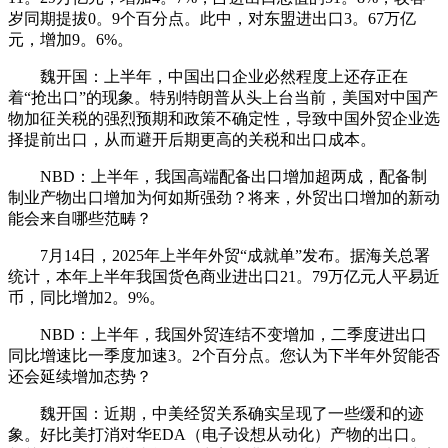
岁同期提拔0。9个百分点。此中，对东盟进出口3。67万亿
元，增加9。6%。
魏开国：上半年，中国出口企业必然程度上还存正在
着“抢出口”的现象。特别特朗普从头上台当前，美国对中国产
物加征关税的强烈预期和政策不确定性，导致中国外贸企业选
择提前出口，从而避开后期更高的关税和出口成本。
NBD：上半年，我国高端配备出口增加超两成，配备制
制业产物出口增加为何如斯强劲？将来，外贸出口增加的新动
能会来自哪些范畴？
7月14日，2025年上半年外贸“成就单”发布。据海关总署
统计，本年上半年我国货色商业进出口21。79万亿元人平易近
币，同比增加2。9%。
NBD：上半年，我国外贸连结不变增加，二季度进出口
同比增速比一季度加速3。2个百分点。您认为下半年外贸能否
还会延续增加态势？
魏开国：近期，中美经贸关系确实呈现了一些缓和的迹
象。好比美打消对华EDA（电子设想从动化）产物的出口。