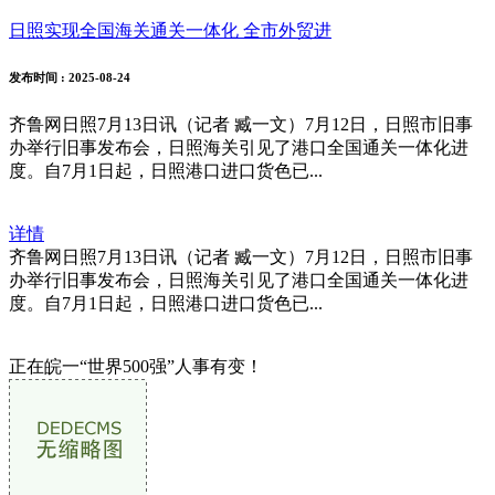
日照实现全国海关通关一体化 全市外贸进
发布时间
: 2025-08-24
齐鲁网日照7月13日讯（记者 臧一文）7月12日，日照市旧事
办举行旧事发布会，日照海关引见了港口全国通关一体化进
度。自7月1日起，日照港口进口货色已...
详情
齐鲁网日照7月13日讯（记者 臧一文）7月12日，日照市旧事
办举行旧事发布会，日照海关引见了港口全国通关一体化进
度。自7月1日起，日照港口进口货色已...
正在皖一“世界500强”人事有变！