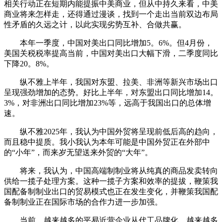
相关行动正在短期内能提振中美商业，但从中持久来看，中美
商业将来怎样走，还得通过漫谈，找到一个走出当前双边布局
性矛盾的久远之计，以此实现劣势互补、合做共赢。
本年一季度，中国对美出口同比增加5。6%。但4月份，
美国关税税率提高当前，中国对美出口大幅下滑，二季度同比
下降20。8%。
纵不雅上半年，我国对东盟、拉美、非洲等新兴市场出口
呈现强劲增加的态势。好比上半年，对东盟出口同比增加14。
3%，对非洲出口同比增加23%等，远高于我国出口的总体增
速。
纵不雅2025年，我认为中国外贸将呈现前低后高的趋向，
而且稳中提质。我小我认为本年可能是中国外贸正在外部中
的“小年”，而来岁无望送来外贸的“大年”。
将来，我认为，中国高端制制业将从纯真的商品发卖转向
供给一揽子处理方案。这种一揽子方案和效率的提拔，鞭策我
国配备制制业出口的贸易模式也正在发生变化，并鞭策我国配
备制制业正在国际市场的合作力进一步加强。
当前，越来越多的平易近营企业从代工品牌化，越来越多