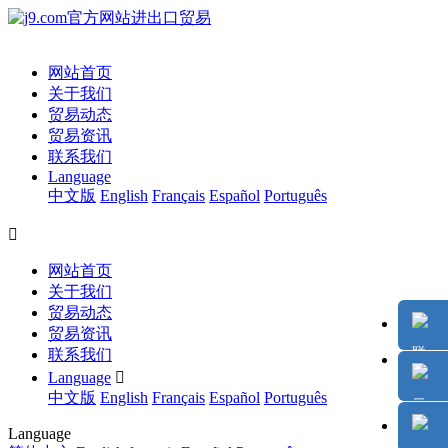
网站首页
关于我们
贸易动态
贸易资讯
联系我们
Language
中文版
English
Français
Español
Português

网站首页
关于我们
贸易动态
贸易资讯
联系我们
Language

中文版
English
Français
Español
Português
Language