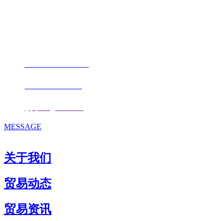
地址：福建省福州市仓山区仓山科技园金浦路6号福尔生物产业生态园
邮编：350000
电话：
+86-0591-88206612
手机：
+86 17853667672
邮箱：
fjqiquan@163.com
MESSAGE
关于我们
贸易动态
贸易资讯