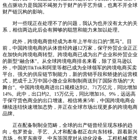
焦点驱动力是我国不竭努力于财产的手艺升级，也离不开全球
财产链沉构的影响。
对一些现正在处理不了的问题，我认为也并没有太大的关
系，相信两边此后会有脚够的聪慧和能力来加以处理。
此外，跨境电商曾经成为本年上半年出口的“黑马”。目
前，中国跨境电商的从体曾经跨越12万家，保守外贸企业正正
在加快向跨境电商转型。跨境电商已成为出产企业和外贸企业
的新型“融合体”。从全球跨境电商排名来看，除了亚马逊以
外，中国的TikTok和阿里等都已成为全球领军的跨境电商买卖
平台。强大的供应链节制能力，新的营销手段和矫捷的运营模
式，把成千上万中国小微企业和制制商送到了国际市场的“大
舞台”。中国跨境电商进出口规模达到2。71万亿元，同比增加
14%。此中，出口约2。15万亿元，同比增加16。9%，远远高
于保守货色商业的出口增速。相信将来5年，中国跨境电商会
继续连结快速增加态势，并正在全球市场出现更多的跨境电商
品牌。
正在配备制制业范畴，全球的出产链曾经呈现东移的趋
向，包罗资金、手艺、人才和配备都正在向东转移。跟着新兴
市场，包罗东南亚、中东等国度对从动化设备、工程机械需求