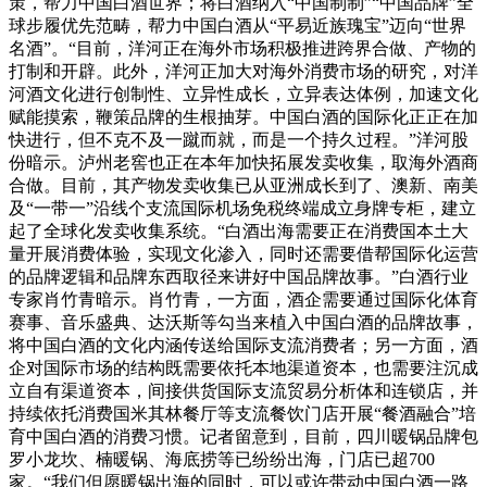
策，帮力中国白酒世界；将白酒纳入“中国制制”“中国品牌”全
球步履优先范畴，帮力中国白酒从“平易近族瑰宝”迈向“世界
名酒”。“目前，洋河正在海外市场积极推进跨界合做、产物的
打制和开辟。此外，洋河正加大对海外消费市场的研究，对洋
河酒文化进行创制性、立异性成长，立异表达体例，加速文化
赋能摸索，鞭策品牌的生根抽芽。中国白酒的国际化正正在加
快进行，但不克不及一蹴而就，而是一个持久过程。”洋河股
份暗示。泸州老窖也正在本年加快拓展发卖收集，取海外酒商
合做。目前，其产物发卖收集已从亚洲成长到了、澳新、南美
及“一带一”沿线个支流国际机场免税终端成立身牌专柜，建立
起了全球化发卖收集系统。“白酒出海需要正在消费国本土大
量开展消费体验，实现文化渗入，同时还需要借帮国际化运营
的品牌逻辑和品牌东西取径来讲好中国品牌故事。”白酒行业
专家肖竹青暗示。肖竹青，一方面，酒企需要通过国际化体育
赛事、音乐盛典、达沃斯等勾当来植入中国白酒的品牌故事，
将中国白酒的文化内涵传送给国际支流消费者；另一方面，酒
企对国际市场的结构既需要依托本地渠道资本，也需要注沉成
立自有渠道资本，间接供货国际支流贸易分析体和连锁店，并
持续依托消费国米其林餐厅等支流餐饮门店开展“餐酒融合”培
育中国白酒的消费习惯。记者留意到，目前，四川暖锅品牌包
罗小龙坎、楠暖锅、海底捞等已纷纷出海，门店已超700
家。“我们但愿暖锅出海的同时，可以或许带动中国白酒一路