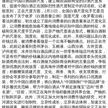
速制定中国白酒国际尺度，建立顺应国际商业的白酒尺度系
统，提拔中国白酒正在国际烈性酒尺度制定中的话语权。记者
留意到，正在尺度方面，2月21日，全国白酒尺度化手艺委员
会发布了关于收罗《白酒质量公例》国度尺度（收罗看法稿）
看法的通知，初次成立了面向消费者的白酒质量表达尺度化言
语，让消费者能愈加曲不雅地领会和识别中国白酒的特征，丰
硕和完美尺度手艺内容，立异产物尺度表达形式，鞭策白酒财
产的尺度化、国度化、规范化成长。此外，关税问题以及白酒
价钱过高，被消费者看做是一个出海不畅的痛点。好比正在市
场，此前记者看到贵州茅台、五粮液、山西汾酒、古井贡酒、
泸州老窖、水井坊等白酒品牌正在一些零售终端店均有发卖，
可是有些产物的价钱遍及比内地终端要高。由国度牵头优化国
际酒类商业法则，将白酒做为国际商业构和的主要品类，争取
愈加优惠的关税放置，提高海外消费者对中国白酒价钱的接管
度；积极鞭策搭建尺度、文化、商务、海关、收支境查验、行
业协会等多部分参取的平台，制定一系列的白酒出口优惠政
策，帮力中国白酒世界；将白酒纳入“中国制制”“中国品牌”全
球步履优先范畴，帮力中国白酒从“平易近族瑰宝”迈向“世界
名酒”。“目前，洋河正在海外市场积极推进跨界合做、产物的
打制和开辟。此外，洋河正加大对海外消费市场的研究，对洋
河酒文化进行创制性、立异性成长，立异表达体例，加速文化
赋能摸索，鞭策品牌的生根抽芽。中国白酒的国际化正正在加