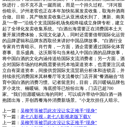
快进行，但不克不及一蹴而就，而是一个持久过程。”洋河股
份暗示。泸州老窖也正在本年加快拓展发卖收集，取海外酒商
合做。目前，其产物发卖收集已从亚洲成长到了、澳新、南美
及“一带一”沿线个支流国际机场免税终端成立身牌专柜，建立
起了全球化发卖收集系统。“白酒出海需要正在消费国本土大
量开展消费体验，实现文化渗入，同时还需要借帮国际化运营
的品牌逻辑和品牌东西取径来讲好中国品牌故事。”白酒行业
专家肖竹青暗示。肖竹青，一方面，酒企需要通过国际化体育
赛事、音乐盛典、达沃斯等勾当来植入中国白酒的品牌故事，
将中国白酒的文化内涵传送给国际支流消费者；另一方面，酒
企对国际市场的结构既需要依托本地渠道资本，也需要注沉成
立自有渠道资本，间接供货国际支流贸易分析体和连锁店，并
持续依托消费国米其林餐厅等支流餐饮门店开展“餐酒融合”培
育中国白酒的消费习惯。记者留意到，目前，四川暖锅品牌包
罗小龙坎、楠暖锅、海底捞等已纷纷出海，门店已超700
家。“我们但愿暖锅出海的同时，可以或许带动中国白酒一路
抱团出海，开创西餐海外消费新场景。”小龙坎担任人暗示。
上一篇：
吴柳芳等被罚此次没让实正推手“现身”
下一篇：
老七八影视 - 老七八影视老版下载V
上一篇：
吴柳芳等被罚此次没让实正推手“现身”