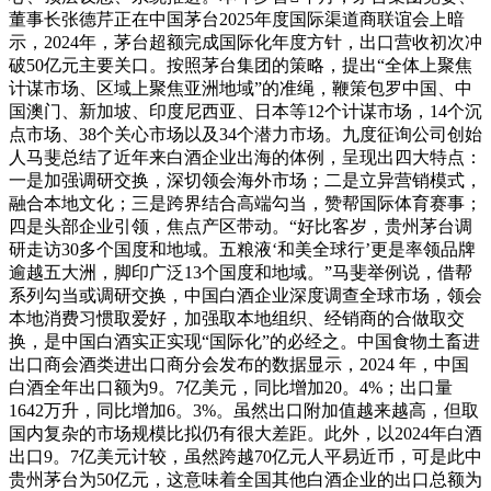
董事长张德芹正在中国茅台2025年度国际渠道商联谊会上暗
示，2024年，茅台超额完成国际化年度方针，出口营收初次冲
破50亿元主要关口。按照茅台集团的策略，提出“全体上聚焦
计谋市场、区域上聚焦亚洲地域”的准绳，鞭策包罗中国、中
国澳门、新加坡、印度尼西亚、日本等12个计谋市场，14个沉
点市场、38个关心市场以及34个潜力市场。九度征询公司创始
人马斐总结了近年来白酒企业出海的体例，呈现出四大特点：
一是加强调研交换，深切领会海外市场；二是立异营销模式，
融合本地文化；三是跨界结合高端勾当，赞帮国际体育赛事；
四是头部企业引领，焦点产区带动。“好比客岁，贵州茅台调
研走访30多个国度和地域。五粮液‘和美全球行’更是率领品牌
逾越五大洲，脚印广泛13个国度和地域。”马斐举例说，借帮
系列勾当或调研交换，中国白酒企业深度调查全球市场，领会
本地消费习惯取爱好，加强取本地组织、经销商的合做取交
换，是中国白酒实正实现“国际化”的必经之。中国食物土畜进
出口商会酒类进出口商分会发布的数据显示，2024 年，中国
白酒全年出口额为9。7亿美元，同比增加20。4%；出口量
1642万升，同比增加6。3%。虽然出口附加值越来越高，但取
国内复杂的市场规模比拟仍有很大差距。此外，以2024年白酒
出口9。7亿美元计较，虽然跨越70亿元人平易近币，可是此中
贵州茅台为50亿元，这意味着全国其他白酒企业的出口总额为