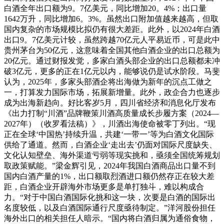
白酒全年出口额为9。7亿美元，同比增加20。4%；出口量
1642万升，同比增加6。3%。虽然出口附加值越来越高，但取
国内复杂的市场规模比拟仍有很大差距。此外，以2024年白酒
出口9。7亿美元计较，虽然跨越70亿元人平易近币，可是此中
贵州茅台为50亿元，这意味着全国其他白酒企业的出口总额为
20亿元。通过财报发觉，多家白酒头部企业的出口总额都未冲
破3亿元，更多的正在1亿元以内，能够说仍是试水阶段。马斐
认为，2025年，多家头部酒企将出海做为新年的沉点工做之
一，打算发力国际市场，拓展新增量。此外，政企合力也逐步
成为出海新趋向。好比客岁5月，四川省经济和消息化厅发布
《出力打制“川酒”品牌鞭策川酒高质量成长步履方案（2024—
2027年）（收罗看法稿）》，川酒出海使命被零丁列出。“现
正在全球‘中国热’持续升温，共建‘一带一’等为白酒文化国际
供给了通道。然而，白酒企业‘走出去’仍面对国际尺度缺失、
文化认知壁垒、海外渠道亏弱等现实挑和，亟须全国统筹规划
取政策赋能。”梁金辉引见，2024年我国白酒商品出口量不到
国内白酒产量的1%，出口额取烈酒进口额仍然存正在较大差
距，白酒企业开辟海外市场更多是单打独斗，难以构成合
力。“对于中国白酒国际化挑和这一块，次要是白酒的国际出
名度较低，以及白酒国际通行尺度亟待制定。”洋河股份担任
海外出口的相关担任人暗示。“国内将白酒归属为通俗食物，