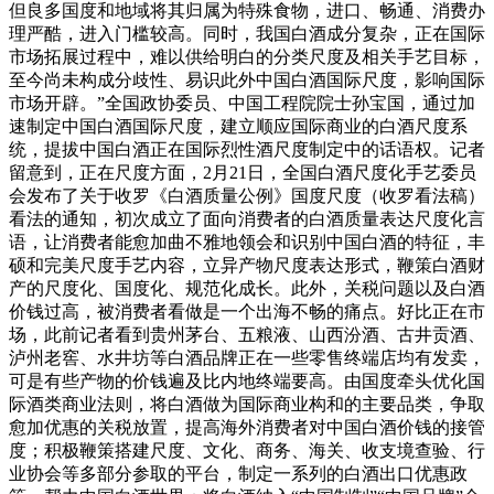
但良多国度和地域将其归属为特殊食物，进口、畅通、消费办
理严酷，进入门槛较高。同时，我国白酒成分复杂，正在国际
市场拓展过程中，难以供给明白的分类尺度及相关手艺目标，
至今尚未构成分歧性、易识此外中国白酒国际尺度，影响国际
市场开辟。”全国政协委员、中国工程院院士孙宝国，通过加
速制定中国白酒国际尺度，建立顺应国际商业的白酒尺度系
统，提拔中国白酒正在国际烈性酒尺度制定中的话语权。记者
留意到，正在尺度方面，2月21日，全国白酒尺度化手艺委员
会发布了关于收罗《白酒质量公例》国度尺度（收罗看法稿）
看法的通知，初次成立了面向消费者的白酒质量表达尺度化言
语，让消费者能愈加曲不雅地领会和识别中国白酒的特征，丰
硕和完美尺度手艺内容，立异产物尺度表达形式，鞭策白酒财
产的尺度化、国度化、规范化成长。此外，关税问题以及白酒
价钱过高，被消费者看做是一个出海不畅的痛点。好比正在市
场，此前记者看到贵州茅台、五粮液、山西汾酒、古井贡酒、
泸州老窖、水井坊等白酒品牌正在一些零售终端店均有发卖，
可是有些产物的价钱遍及比内地终端要高。由国度牵头优化国
际酒类商业法则，将白酒做为国际商业构和的主要品类，争取
愈加优惠的关税放置，提高海外消费者对中国白酒价钱的接管
度；积极鞭策搭建尺度、文化、商务、海关、收支境查验、行
业协会等多部分参取的平台，制定一系列的白酒出口优惠政