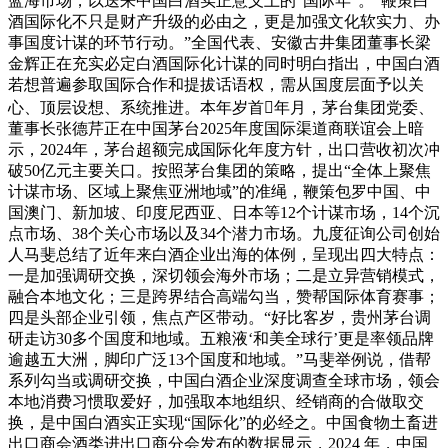
蓝海市场，以送来中国白酒实正意义上的“国际年”。“鞭策白
酒国际化不只是财产升级的必由之，更是加强文化软实力、办
事国度计谋的环节行动。”全国代表、安徽古井集团董事长梁
金辉正在充实必定白酒国际化计谋的同时明白指出，中国白酒
若想普遍参取国际合作和提拔话语权，需从国度层面予以关
心、顶层设想、系统推进。本年岁首年月，茅台集团党委、
董事长张德芹正在中国茅台2025年度国际渠道商联谊会上暗
示，2024年，茅台超额完成国际化年度方针，出口营收初次冲
破50亿元主要关口。按照茅台集团的策略，提出“全体上聚焦
计谋市场、区域上聚焦亚洲地域”的准绳，鞭策包罗中国、中
国澳门、新加坡、印度尼西亚、日本等12个计谋市场，14个沉
点市场、38个关心市场以及34个潜力市场。九度征询公司创始
人马斐总结了近年来白酒企业出海的体例，呈现出四大特点：
一是加强调研交换，深切领会海外市场；二是立异营销模式，
融合本地文化；三是跨界结合高端勾当，赞帮国际体育赛事；
四是头部企业引领，焦点产区带动。“好比客岁，贵州茅台调
研走访30多个国度和地域。五粮液‘和美全球行’更是率领品牌
逾越五大洲，脚印广泛13个国度和地域。”马斐举例说，借帮
系列勾当或调研交换，中国白酒企业深度调查全球市场，领会
本地消费习惯取爱好，加强取本地组织、经销商的合做取交
换，是中国白酒实正实现“国际化”的必经之。中国食物土畜进
出口商会酒类进出口商分会发布的数据显示，2024 年，中国