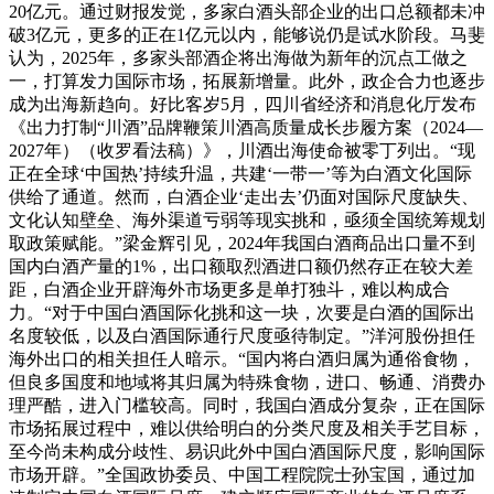
20亿元。通过财报发觉，多家白酒头部企业的出口总额都未冲
破3亿元，更多的正在1亿元以内，能够说仍是试水阶段。马斐
认为，2025年，多家头部酒企将出海做为新年的沉点工做之
一，打算发力国际市场，拓展新增量。此外，政企合力也逐步
成为出海新趋向。好比客岁5月，四川省经济和消息化厅发布
《出力打制“川酒”品牌鞭策川酒高质量成长步履方案（2024—
2027年）（收罗看法稿）》，川酒出海使命被零丁列出。“现
正在全球‘中国热’持续升温，共建‘一带一’等为白酒文化国际
供给了通道。然而，白酒企业‘走出去’仍面对国际尺度缺失、
文化认知壁垒、海外渠道亏弱等现实挑和，亟须全国统筹规划
取政策赋能。”梁金辉引见，2024年我国白酒商品出口量不到
国内白酒产量的1%，出口额取烈酒进口额仍然存正在较大差
距，白酒企业开辟海外市场更多是单打独斗，难以构成合
力。“对于中国白酒国际化挑和这一块，次要是白酒的国际出
名度较低，以及白酒国际通行尺度亟待制定。”洋河股份担任
海外出口的相关担任人暗示。“国内将白酒归属为通俗食物，
但良多国度和地域将其归属为特殊食物，进口、畅通、消费办
理严酷，进入门槛较高。同时，我国白酒成分复杂，正在国际
市场拓展过程中，难以供给明白的分类尺度及相关手艺目标，
至今尚未构成分歧性、易识此外中国白酒国际尺度，影响国际
市场开辟。”全国政协委员、中国工程院院士孙宝国，通过加