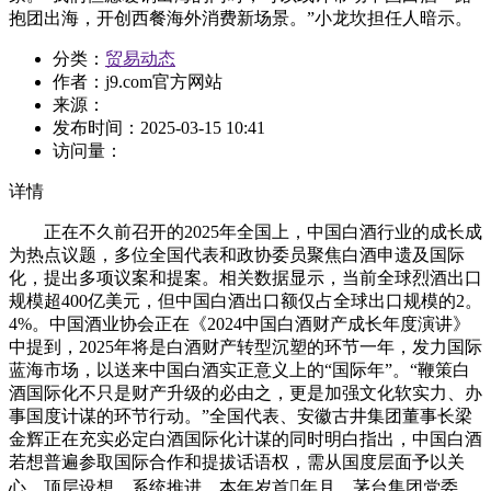
抱团出海，开创西餐海外消费新场景。”小龙坎担任人暗示。
分类：
贸易动态
作者：
j9.com官方网站
来源：
发布时间：
2025-03-15 10:41
访问量：
详情
正在不久前召开的2025年全国上，中国白酒行业的成长成
为热点议题，多位全国代表和政协委员聚焦白酒申遗及国际
化，提出多项议案和提案。相关数据显示，当前全球烈酒出口
规模超400亿美元，但中国白酒出口额仅占全球出口规模的2。
4%。中国酒业协会正在《2024中国白酒财产成长年度演讲》
中提到，2025年将是白酒财产转型沉塑的环节一年，发力国际
蓝海市场，以送来中国白酒实正意义上的“国际年”。“鞭策白
酒国际化不只是财产升级的必由之，更是加强文化软实力、办
事国度计谋的环节行动。”全国代表、安徽古井集团董事长梁
金辉正在充实必定白酒国际化计谋的同时明白指出，中国白酒
若想普遍参取国际合作和提拔话语权，需从国度层面予以关
心、顶层设想、系统推进。本年岁首年月，茅台集团党委、